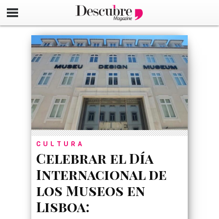
google-site-verification=_UCdsju0_s7tEFgjpjNYWdThIX7oT
CULTURA
Celebrar el Día
Internacional de
los Museos en
Lisboa: