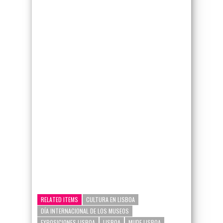
google-site-verification=_UCdsju0_s7tEFgjpjNYWdThIX7oTMt
RELATED ITEMS
CULTURA EN LISBOA
DÍA INTERNACIONAL DE LOS MUSEOS
EXPOSICIONES LISBOA
LISBOA
MUDE LISBOA