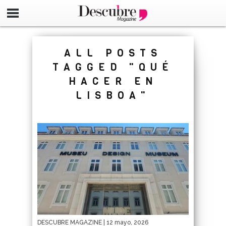
google-site-verification=_UCdsju0_s7tEFgjpjNYWdThIX7oT
ALL POSTS
TAGGED "QUÉ
HACER EN
LISBOA"
DESCUBRE MAGAZINE
| 12 mayo, 2026