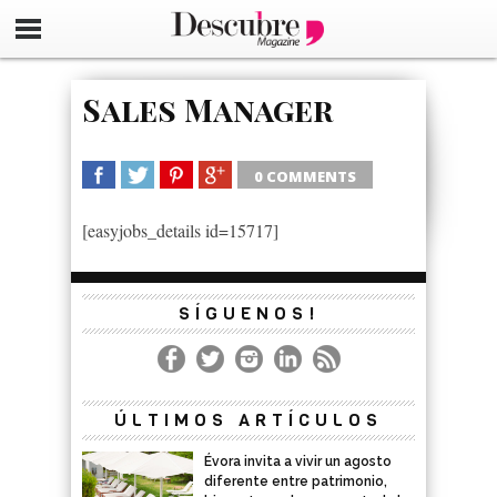
google-site-verification=_UCdsju0_s7tEFgjpjNYWdThIX7oT
Sales Manager
0 COMMENTS
SHARE
TWEET
SHARE
SHARE
[easyjobs_details id=15717]
SÍGUENOS!
ÚLTIMOS ARTÍCULOS
Évora invita a vivir un agosto
diferente entre patrimonio,