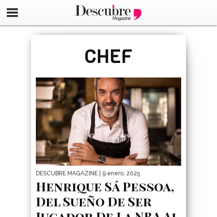
google-site-verification=_UCdsju0_s7tEFgjpjNYWdThIX7oT
CHEF
DESCUBRE MAGAZINE
| 9 enero, 2025
Henrique Sá Pessoa,
Del Sueño De Ser
Jugador De La NBA Al