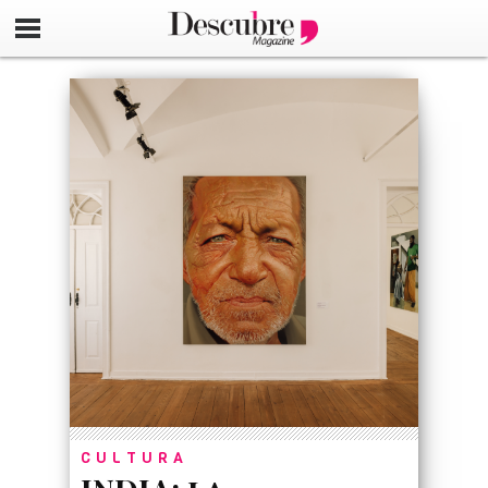
google-site-verification=_UCdsju0_s7tEFgjpjNYWdThIX7oT
CULTURA