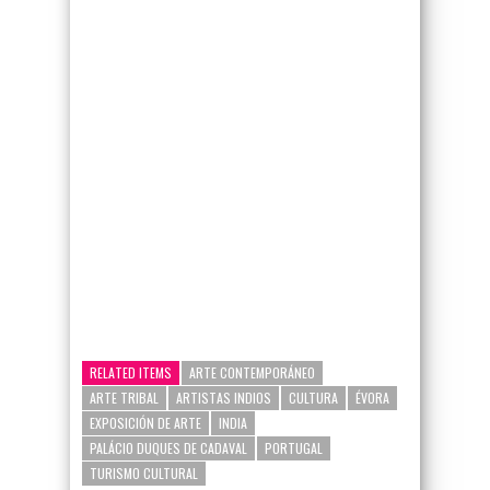
google-site-verification=_UCdsju0_s7tEFgjpjNYWdThIX7oTMt
RELATED ITEMS
ARTE CONTEMPORÁNEO
ARTE TRIBAL
ARTISTAS INDIOS
CULTURA
ÉVORA
EXPOSICIÓN DE ARTE
INDIA
PALÁCIO DUQUES DE CADAVAL
PORTUGAL
TURISMO CULTURAL