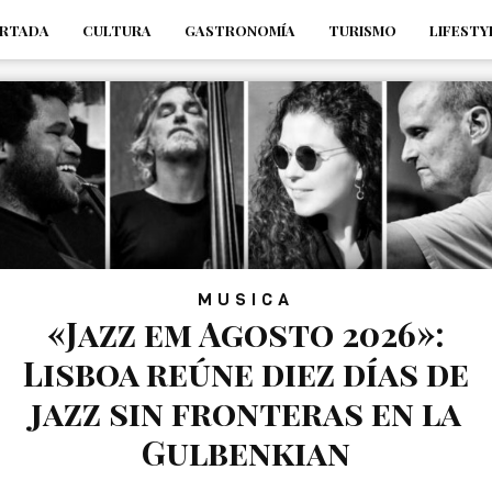
RTADA
CULTURA
GASTRONOMÍA
TURISMO
LIFESTY
_s7tEFgjpjNYWdThIX7oTMtHhdhYNQ_fdM4
MUSICA
«Jazz em Agosto 2026»:
Lisboa reúne diez días de
jazz sin fronteras en la
Gulbenkian