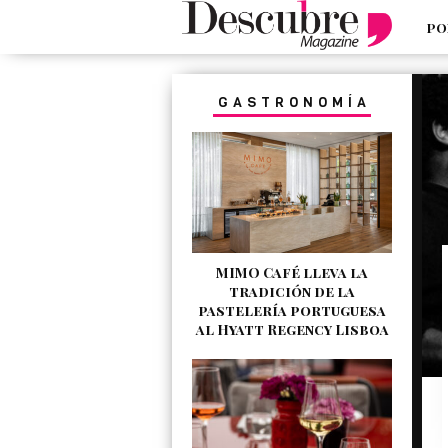
PO
google-site-verification=_UCdsju0
GASTRONOMÍA
MIMO Café lleva la
tradición de la
pastelería portuguesa
al Hyatt Regency Lisboa