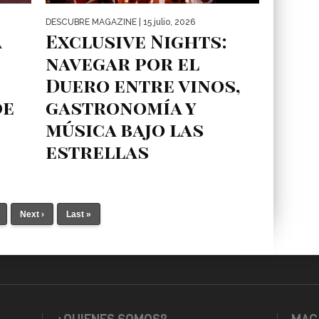
DESCUBRE MAGAZINE
| 15 julio, 2026
a
Exclusive Nights:
navegar por el
Duero entre vinos,
de
gastronomía y
música bajo las
estrellas
El valle del Duero continúa ampliando su
oferta turística con propuestas cada vez más
erente.
exclusivas y experienciales. Una...
Next ›
Last »