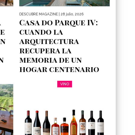
DESCUBRE MAGAZINE
| 28 julio, 2026
a
Casa do Parque IV:
e
cuando la
en
arquitectura
recupera la
n
memoria de un
hogar centenario
n el
Un proyecto que demuestra que rehabilitar
VINO
también es conservar historias En una época
en la que muchas intervenciones...