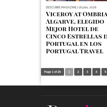
DESCUBRE MAGAZINE
| 16 julio, 2026
Viceroy at Ombri
Algarve, elegido
Mejor Hotel de
Cinco Estrellas 
Portugal en los
Portugal Travel
Awards 2026
El lujo en el Algarve suma un nuevo ref
El Viceroy at Ombria Algarve ha sido
Page 1 of 26
1
2
3
4
5
distinguido como Mejor...