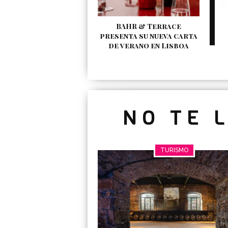
BAHR & Terrace
presenta su nueva carta
de verano en Lisboa
NO TE 
TURISMO