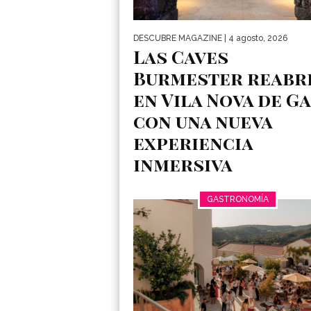
DESCUBRE MAGAZINE
| 4 agosto, 2026
Las Caves
Burmester reabr
en Vila Nova de Ga
con una nueva
experiencia
inmersiva
Las históricas Caves Burmester vuelven
GASTRONOMÍA
recibir visitantes en Vila Nova de Gaia 
propuesta renovada. La...