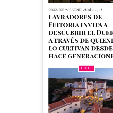
DESCUBRE MAGAZINE
| 28 julio, 2026
Lavradores de
Feitoria invita a
descubrir el Due
a través de quien
lo cultivan desde
hace generacion
El Duero puede descubrirse de mucha
HOTEL
maneras: recorriendo sus carreteras,
navegando por el río o disfrutando de u