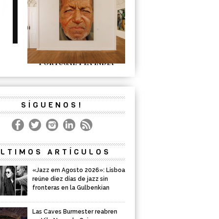
INDIA: la exposición que
convierte Évora en un
puente cultural entre
Portugal y la India
SÍGUENOS!
LTIMOS ARTÍCULOS
«Jazz em Agosto 2026»: Lisboa
reúne diez días de jazz sin
fronteras en la Gulbenkian
Las Caves Burmester reabren