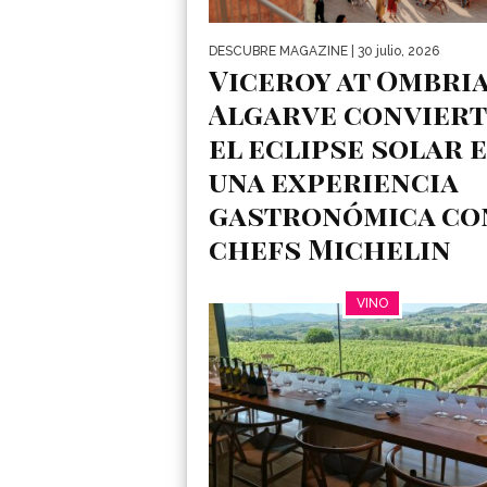
DESCUBRE MAGAZINE
| 30 julio, 2026
Viceroy at Ombri
Algarve conviert
el eclipse solar 
una experiencia
gastronómica co
chefs Michelin
Alta cocina y astronomía se darán cita e
VINO
Algarve el próximo 12 de agosto La
gastronomía de...