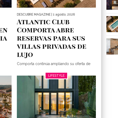
DESCUBRE MAGAZINE
| 1 agosto, 2026
Atlantic Club
en
Comporta abre
ia
reservas para sus
villas privadas de
lujo
Comporta continúa ampliando su oferta de
alojamiento de lujo. Atlantic Club Comporta
 a
ha abierto las reservas para la...
LIFESTYLE
con una