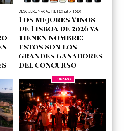
DESCUBRE MAGAZINE
| 20 julio, 2026
Los mejores Vinos
de Lisboa de 2026 ya
ro
tienen nombre:
es
estos son los
grandes ganadores
es
del concurso
regional
s
TURISMO
La Región Vitivinícola de Lisboa volvió a
na...
demostrar por qué ocupa un lugar destacado
en el panorama vinícola...