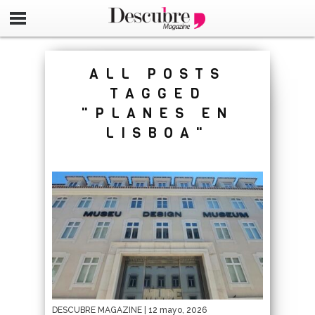
google-site-verification=_UCdsju0_s7tEFgjpjNYWdThIX7oT
ALL POSTS
TAGGED
"PLANES EN
LISBOA"
DESCUBRE MAGAZINE
| 12 mayo, 2026