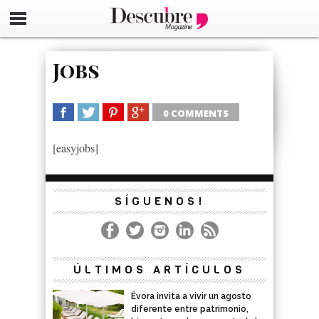
google-site-verification=_UCdsju0_s7tEFgjpjNYWdThIX7oT
Jobs
0 COMMENTS
SHARE
TWEET
SHARE
SHARE
[easyjobs]
SÍGUENOS!
ÚLTIMOS ARTÍCULOS
Évora invita a vivir un agosto
diferente entre patrimonio,