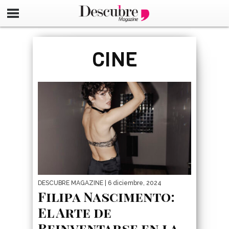
google-site-verification=_UCdsju0_s7tEFgjpjNYWdThIX7oT
CINE
DESCUBRE MAGAZINE
| 6 diciembre, 2024
Filipa Nascimento:
El Arte de
Reinventarse en la