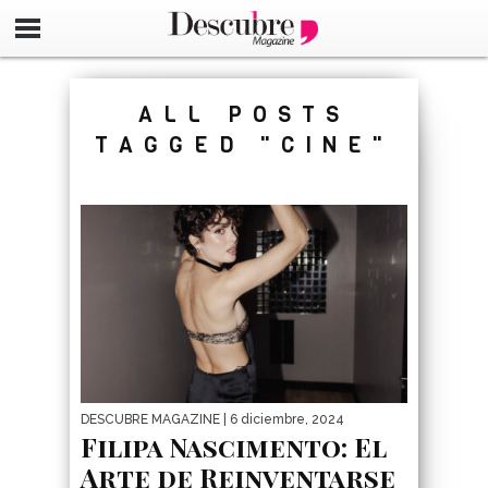
google-site-verification=_UCdsju0_s7tEFgjpjNYWdThIX7oT
ALL POSTS
TAGGED "CINE"
DESCUBRE MAGAZINE
| 6 diciembre, 2024
Filipa Nascimento: El
Arte de Reinventarse