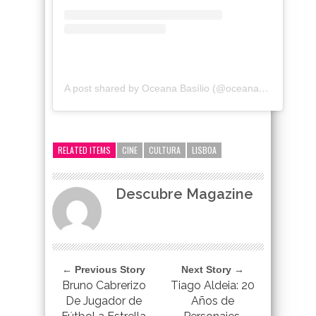
A post shared by Oceana Basílio (@oceanabasilio)
google-site-verification=_UCdsju0_s7tEFgjpjNYWdThIX7oTMt
RELATED ITEMS
CINE
CULTURA
LISBOA
Descubre Magazine
← Previous Story
Next Story →
Bruno Cabrerizo
Tiago Aldeia: 20
De Jugador de
Años de