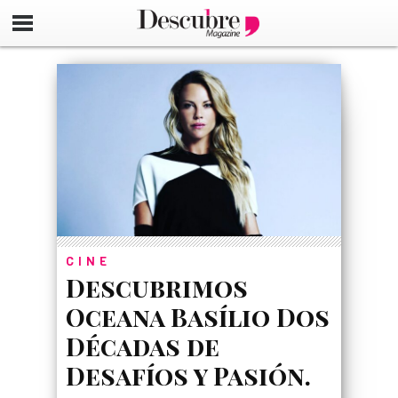
google-site-verification=_UCdsju0_s7tEFgjpjNYWdThIX7oT
CINE
Descubrimos
Oceana Basílio Dos
Décadas de
Desafíos y Pasión.