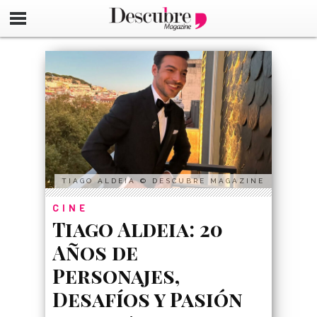
google-site-verification=_UCdsju0_s7tEFgjpjNYWdThIX7oT
TIAGO ALDEIA © DESCUBRE MAGAZINE
CINE
Tiago Aldeia: 20
Años de
Personajes,
Desafíos y Pasión