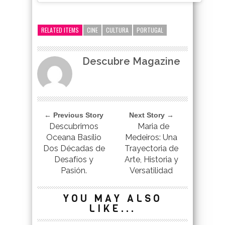
google-site-verification=_UCdsju0_s7tEFgjpjNYWdThIX7oTMt
RELATED ITEMS
CINE
CULTURA
PORTUGAL
Descubre Magazine
← Previous Story
Next Story →
Descubrimos
Maria de
Oceana Basílio
Medeiros: Una
Dos Décadas de
Trayectoria de
Desafíos y
Arte, Historia y
Pasión.
Versatilidad
YOU MAY ALSO
LIKE...