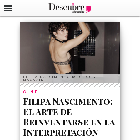
google-site-verification=_UCdsju0_s7tEFgjpjNYWdThIX7oT
FILIPA NASCIMENTO © DESCUBRE
MAGAZINE
CINE
Filipa Nascimento:
El Arte de
Reinventarse en la
Interpretación