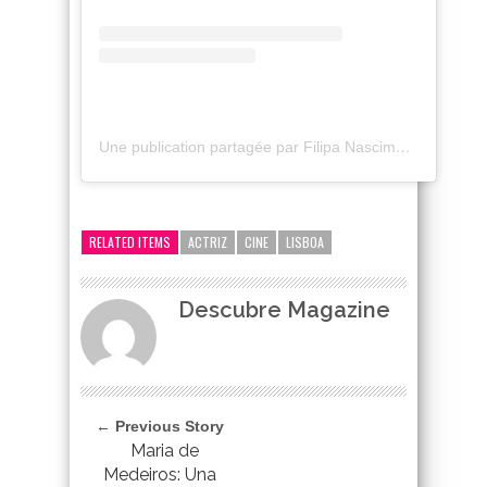
Une publication partagée par Filipa Nascimento (@filipa___nascimento)
google-site-verification=_UCdsju0_s7tEFgjpjNYWdThIX7oTMt
RELATED ITEMS
ACTRIZ
CINE
LISBOA
Descubre Magazine
← Previous Story
Maria de
Medeiros: Una