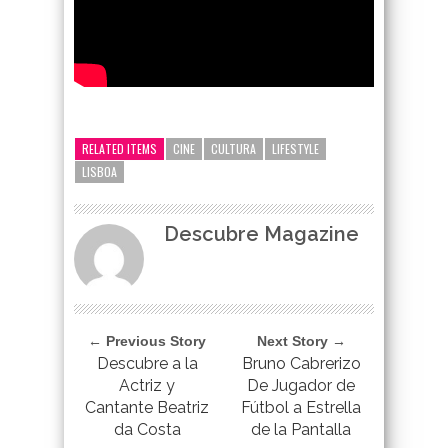
google-site-verification=_UCdsju0_s7tEFgjpjNYWdThIX7oTMt
RELATED ITEMS
CINE
CULTURA
LIFESTYLE
LISBOA
Descubre Magazine
← Previous Story
Next Story →
Descubre a la
Bruno Cabrerizo
Actriz y
De Jugador de
Cantante Beatriz
Fútbol a Estrella
da Costa
de la Pantalla