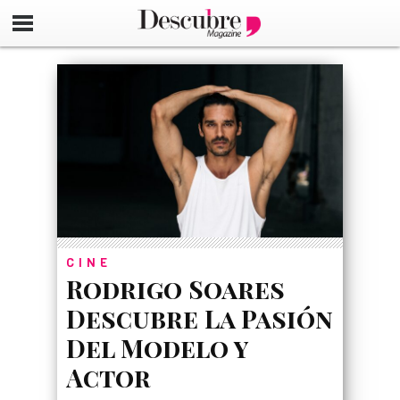
google-site-verification=_UCdsju0_s7tEFgjpjNYWdThIX7oT
CINE
Rodrigo Soares
Descubre La Pasión
Del Modelo y
Actor