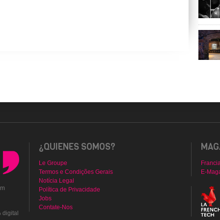
¿QUIENES SOMOS?
MAGA
Le Groupe
Franci
Termos e Condições Gerais
E-Mag
Notícia Legal
em
Política de Privacidade
Jobs
Contate-Nos
digital