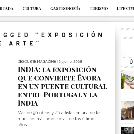
RTADA
CULTURA
GASTRONOMÍA
TURISMO
LIFESTY
_s7tEFgjpjNYWdThIX7oTMtHhdhYNQ_fdM4
AGGED "EXPOSICIÓN
E ARTE"
Ú
DESCUBRE MAGAZINE
| 25 junio, 2026
INDIA: la exposición
que convierte Évora
en un puente cultural
entre Portugal y la
India
Más de 90 obras y 20 artistas en una de las
muestras más ambiciosas de los últimos
años...