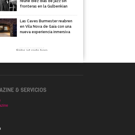
reúne diez días de jazz sin
fronteras en la Gulbenkian
Las Caves Burmester reabren
en Vila Nova de Gaia con una
nueva experiencia inmersiva
ADVERTISEMENT
Enter ad code here
ZINE & SERVICIOS
a
azine