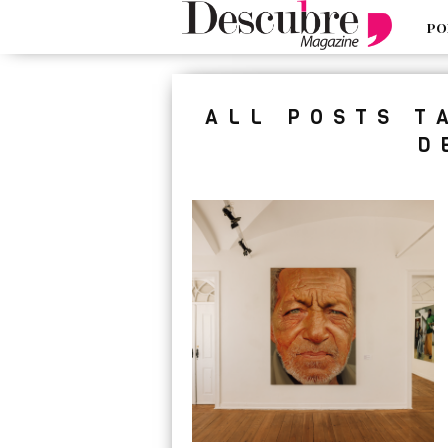
PO
google-site-verification=_UCdsju0
ALL POSTS T
D