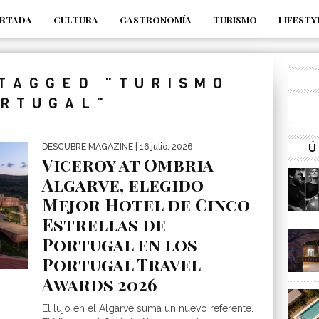
RTADA
CULTURA
GASTRONOMÍA
TURISMO
LIFESTY
_s7tEFgjpjNYWdThIX7oTMtHhdhYNQ_fdM4
 TAGGED "TURISMO
RTUGAL"
Ú
DESCUBRE MAGAZINE
| 16 julio, 2026
Viceroy at Ombria
Algarve, elegido
Mejor Hotel de Cinco
Estrellas de
Portugal en los
Portugal Travel
Awards 2026
El lujo en el Algarve suma un nuevo referente.