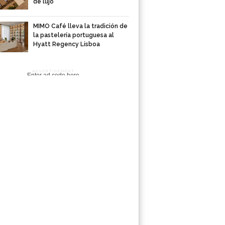
de lujo
MIMO Café lleva la tradición de
la pastelería portuguesa al
Hyatt Regency Lisboa
ADVERTISEMENT
Enter ad code here