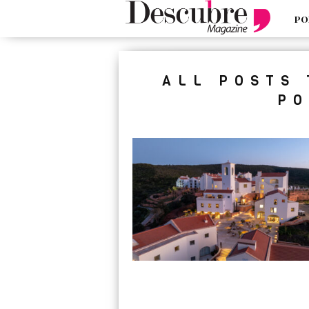
PO
google-site-verification=_UCdsju0
ALL POSTS
PO