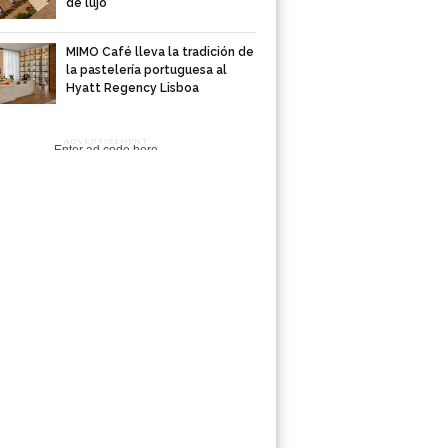
de lujo
MIMO Café lleva la tradición de
la pastelería portuguesa al
Hyatt Regency Lisboa
ADVERTISEMENT
Enter ad code here