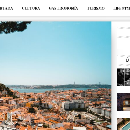
RTADA
CULTURA
GASTRONOMÍA
TURISMO
LIFESTY
_s7tEFgjpjNYWdThIX7oTMtHhdhYNQ_fdM4
Ú