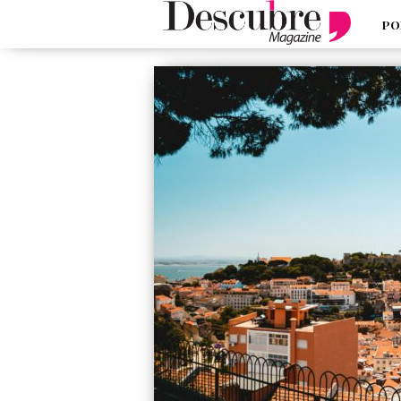
PO
google-site-verification=_UCdsju0