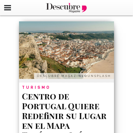
google-site-verification=_UCdsju0_s7tEFgjpjNYWdThIX7oT
DESCUBRE MAGAZINE©UNSPLASH
TURISMO
Centro de
Portugal Quiere
Redefinir su Lugar
en el Mapa