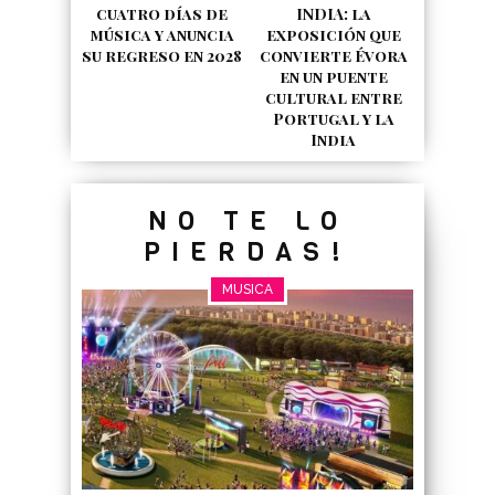
INDIA: la
cuatro días de
exposición que
música y anuncia
convierte Évora
su regreso en 2028
en un puente
cultural entre
Portugal y la
India
NO TE LO
PIERDAS!
MUSICA