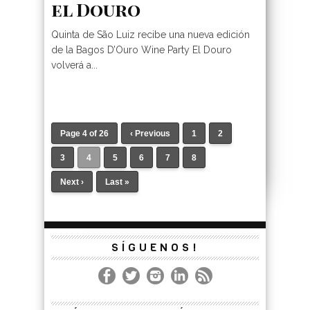
el Douro
Quinta de São Luiz recibe una nueva edición
de la Bagos D’Ouro Wine Party El Douro
volverá a...
Page 4 of 26
‹ Previous
1
2
3
4
5
6
7
8
Next ›
Last »
SÍGUENOS!