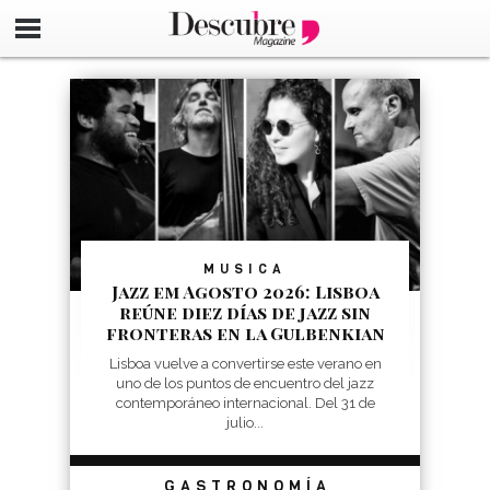
google-site-verification=_UCdsju0_s7tEFgjpjNYWdThIX7oT
MUSICA
Jazz em Agosto 2026: Lisboa
reúne diez días de jazz sin
fronteras en la Gulbenkian
Lisboa vuelve a convertirse este verano en
uno de los puntos de encuentro del jazz
contemporáneo internacional. Del 31 de
julio...
GASTRONOMÍA