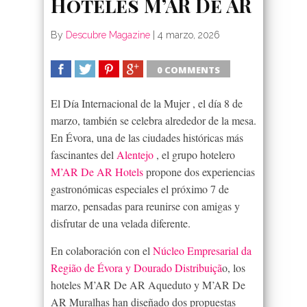
Hoteles M’AR De AR
By
Descubre Magazine
|
4 marzo, 2026
0 COMMENTS
SHARE
TWEET
SHARE
SHARE
El Día Internacional de la Mujer , el día 8 de
marzo, también se celebra alrededor de la mesa.
En Évora, una de las ciudades históricas más
fascinantes del
Alentejo
, el grupo hotelero
M’AR De AR Hotels
propone dos experiencias
gastronómicas especiales el próximo 7 de
marzo, pensadas para reunirse con amigas y
disfrutar de una velada diferente.
En colaboración con el
Núcleo Empresarial da
Região de Évora y Dourado Distribuiçã
o, los
hoteles M’AR De AR Aqueduto y M’AR De
AR Muralhas han diseñado dos propuestas