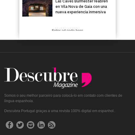
Las Caves Burmester reabren
en Vila Nova de Gaia con una
nueva experiencia inmersiva
ADVERTISEMENT
Enter ad code here
Somos o seu melhor parceiro para colocá-lo em contato com clientes de
língua espanhola.
Descubra Portugal graças a uma revista 100% digital em espanhol..