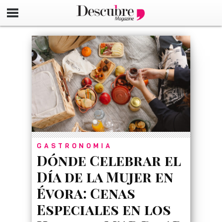
google-site-verification=_UCdsju0_s7tEFgjpjNYWdThIX7oT
GASTRONOMIA
Dónde Celebrar el
Día de la Mujer en
Évora: Cenas
Especiales en los