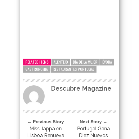
google-site-verification=_UCdsju0_s7tEFgjpjNYWdThIX7oTMt
RELATED ITEMS
ALENTEJO
DÍA DE LA MUJER
ÉVORA
GASTRONOMIA
RESTAURANTES PORTUGAL
Descubre Magazine
← Previous Story
Next Story →
Miss Jappa en
Portugal Gana
Lisboa Renueva
Diez Nuevos