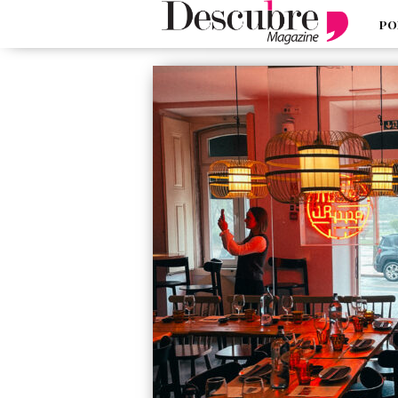
PO
google-site-verification=_UCdsju0