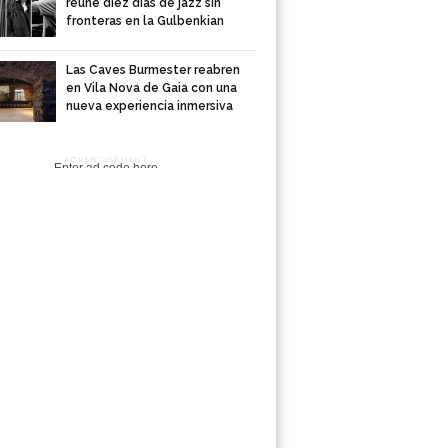
reúne diez días de jazz sin
fronteras en la Gulbenkian
Las Caves Burmester reabren
en Vila Nova de Gaia con una
nueva experiencia inmersiva
ADVERTISEMENT
Enter ad code here