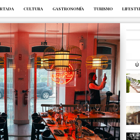
RTADA
CULTURA
GASTRONOMÍA
TURISMO
LIFESTY
_s7tEFgjpjNYWdThIX7oTMtHhdhYNQ_fdM4
Ú