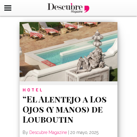
google-site-verification=_UCdsju0_s7tEFgjpjNYWdThIX7oT
HOTEL
“El Alentejo a Los
Ojos (y manos) de
Louboutin
By
Descubre Magazine
|
20 mayo, 2025