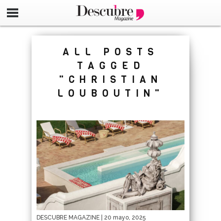
google-site-verification=_UCdsju0_s7tEFgjpjNYWdThIX7oT
ALL POSTS
TAGGED
"CHRISTIAN
LOUBOUTIN"
DESCUBRE MAGAZINE
| 20 mayo, 2025