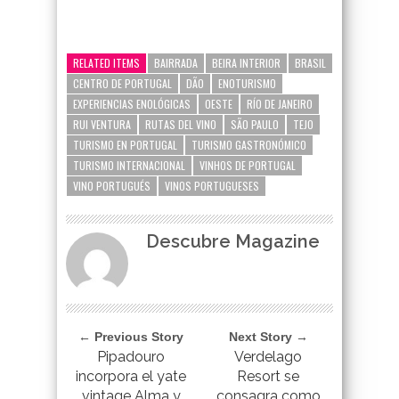
google-site-verification=_UCdsju0_s7tEFgjpjNYWdThIX7oTMt
RELATED ITEMS
BAIRRADA
BEIRA INTERIOR
BRASIL
CENTRO DE PORTUGAL
DÃO
ENOTURISMO
EXPERIENCIAS ENOLÓGICAS
OESTE
RÍO DE JANEIRO
RUI VENTURA
RUTAS DEL VINO
SÃO PAULO
TEJO
TURISMO EN PORTUGAL
TURISMO GASTRONÓMICO
TURISMO INTERNACIONAL
VINHOS DE PORTUGAL
VINO PORTUGUÉS
VINOS PORTUGUESES
Descubre Magazine
← Previous Story
Next Story →
Pipadouro
Verdelago
incorpora el yate
Resort se
vintage Alma y
consagra como