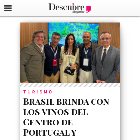
google-site-verification=_UCdsju0_s7tEFgjpjNYWdThIX7oT
TURISMO
Brasil brinda con
los vinos del
Centro de
Portugal y