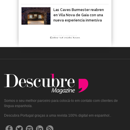
Las Caves Burmester reabren
en Vila Nova de Gaia con una
nueva experiencia inmersiva
ADVERTISEMENT
Enter ad code here
Somos o seu melhor parceiro para colocá-lo em contato com clientes de
língua espanhola.
Descubra Portugal graças a uma revista 100% digital em espanhol..