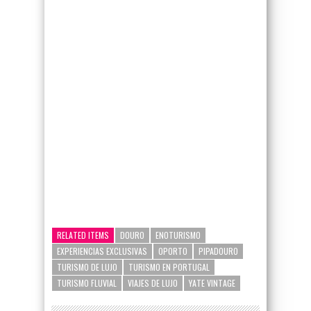
google-site-verification=_UCdsju0_s7tEFgjpjNYWdThIX7oTMt
RELATED ITEMS
DOURO
ENOTURISMO
EXPERIENCIAS EXCLUSIVAS
OPORTO
PIPADOURO
TURISMO DE LUJO
TURISMO EN PORTUGAL
TURISMO FLUVIAL
VIAJES DE LUJO
YATE VINTAGE