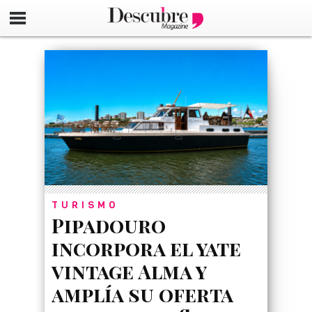
google-site-verification=_UCdsju0_s7tEFgjpjNYWdThIX7oT
TURISMO
Pipadouro
incorpora el yate
vintage Alma y
amplía su oferta