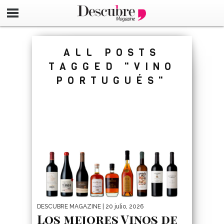
google-site-verification=_UCdsju0_s7tEFgjpjNYWdThIX7oT
ALL POSTS
TAGGED "VINO
PORTUGUÉS"
DESCUBRE MAGAZINE
| 20 julio, 2026
Los mejores Vinos de