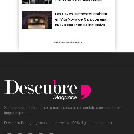
Las Caves Burmester reabren
en Vila Nova de Gaia con una
nueva experiencia inmersiva
ADVERTISEMENT
Enter ad code here
Somos o seu melhor parceiro para colocá-lo em contato com clientes de
língua espanhola.
Descubra Portugal graças a uma revista 100% digital em espanhol..