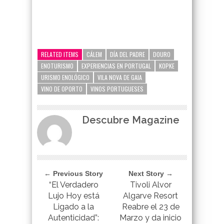
google-site-verification=_UCdsju0_s7tEFgjpjNYWdThIX7oTMt
RELATED ITEMS
CÁLEM
DÍA DEL PADRE
DOURO
ENOTURISMO
EXPERIENCIAS EN PORTUGAL
KOPKE
URISMO ENOLÓGICO
VILA NOVA DE GAIA
VINO DE OPORTO
VINOS PORTUGUESES
Descubre Magazine
← Previous Story
Next Story →
“El Verdadero
Tivoli Alvor
Lujo Hoy está
Algarve Resort
Ligado a la
Reabre el 23 de
Autenticidad”:
Marzo y da inicio