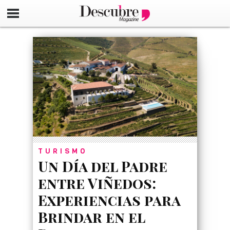
google-site-verification=_UCdsju0_s7tEFgjpjNYWdThIX7oT
TURISMO
Un Día del Padre
entre Viñedos:
Experiencias para
Brindar en el