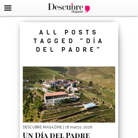
google-site-verification=_UCdsju0_s7tEFgjpjNYWdThIX7oT
ALL POSTS
TAGGED "DÍA
DEL PADRE"
DESCUBRE MAGAZINE
| 18 marzo, 2026
Un Día del Padre