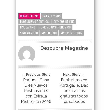
google-site-verification=_UCdsju0_s7tEFgjpjNYWdThIX7oTMt
RELATED ITEMS
CATA DE VINOS
ENOTURISMO PORTUGAL
EVENTOS DE VINO
LISBOA VINO
TURISMO GASTRONÓMICO
VINO ALENTEJO
VINO DOURO
VINO PORTUGUÉS
Descubre Magazine
← Previous Story
Next Story →
Portugal Gana
Enoturismo en
Diez Nuevos
Portugal: el Dão
Restaurantes
lanza visitas
con Estrella
gratuitas todos
Michelin en 2026
los sábados