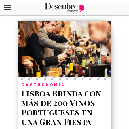
google-site-verification=_UCdsju0_s7tEFgjpjNYWdThIX7oT
GASTRONOMIA
Lisboa Brinda con
más de 200 Vinos
Portugueses en
una Gran Fiesta