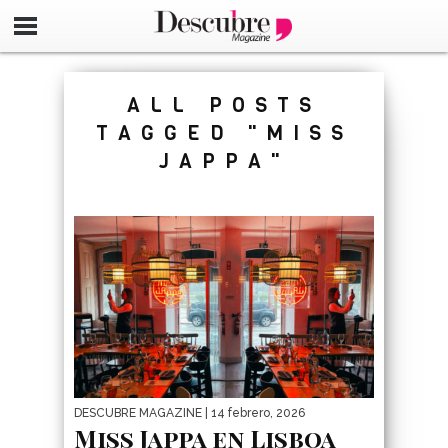
google-site-verification=_UCdsju0_s7tEFgjpjNYWdThIX7oT
ALL POSTS
TAGGED "MISS
JAPPA"
DESCUBRE MAGAZINE
| 14 febrero, 2026
Miss Jappa en Lisboa