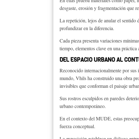
En ellas prueba materiales como papel, 
desgaste, erosión y fragmentación que re
La repetición, lejos de anular el sentido
profundizar en la diferencia.
Cada pieza presenta variaciones mínimas 
tiempo, elementos clave en una práctica 
DEL ESPACIO URBANO AL CON
Reconocido internacionalmente por sus i
mundo, Vhils ha construido una obra prof
invisibles que conforman el paisaje urba
Sus rostros esculpidos en paredes deteri
urbano contemporáneo.
En el contexto del MUDE, estas preocupac
fuerza conceptual.
La exposición establece un diálogo entr