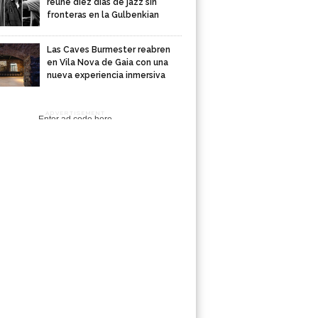
reúne diez días de jazz sin
fronteras en la Gulbenkian
Las Caves Burmester reabren
en Vila Nova de Gaia con una
nueva experiencia inmersiva
ADVERTISEMENT
Enter ad code here