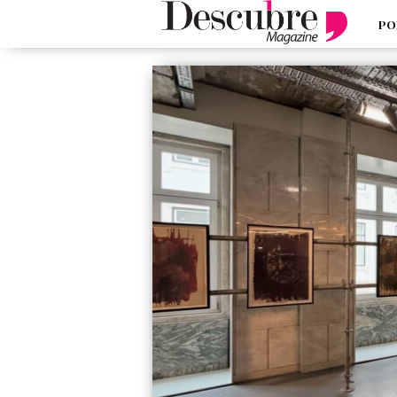
PO
google-site-verification=_UCdsju0