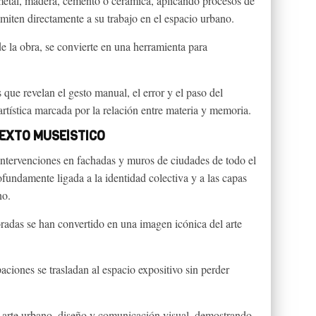
metal, madera, cemento o cerámica, aplicando procesos de
miten directamente a su trabajo en el espacio urbano.
 de la obra, se convierte en una herramienta para
que revelan el gesto manual, el error y el paso del
artística marcada por la relación entre materia y memoria.
TEXTO MUSEÍSTICO
ntervenciones en fachadas y muros de ciudades de todo el
undamente ligada a la identidad colectiva y a las capas
no.
oradas se han convertido en una imagen icónica del arte
iones se trasladan al espacio expositivo sin perder
e arte urbano, diseño y comunicación visual, demostrando