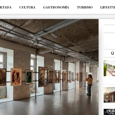
RTADA
CULTURA
GASTRONOMÍA
TURISMO
LIFESTY
_s7tEFgjpjNYWdThIX7oTMtHhdhYNQ_fdM4
Ú