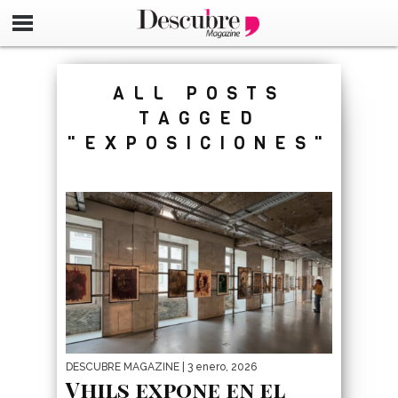
google-site-verification=_UCdsju0_s7tEFgjpjNYWdThIX7oT
ALL POSTS
TAGGED
"EXPOSICIONES"
DESCUBRE MAGAZINE
| 3 enero, 2026
Vhils expone en el