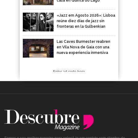
casa en Quinta do Lago
«Jazz em Agosto 2026»: Lisboa
reúne diez días de jazz sin
fronteras en la Gulbenkian
Las Caves Burmester reabren
en Vila Nova de Gaia con una
nueva experiencia inmersiva
ADVERTISEMENT
Enter ad code here
Somos o seu melhor parceiro para colocá-lo em contato com clientes de