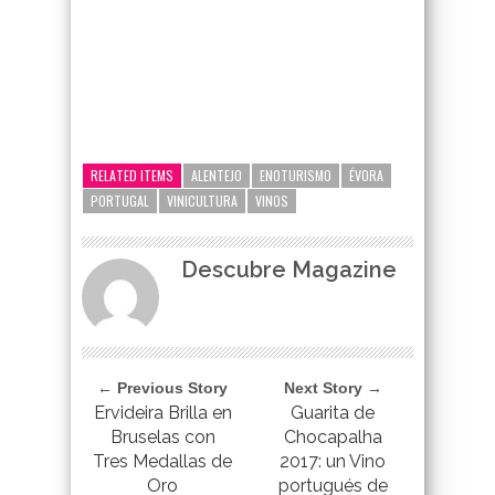
google-site-verification=_UCdsju0_s7tEFgjpjNYWdThIX7oTMt
RELATED ITEMS
ALENTEJO
ENOTURISMO
ÉVORA
PORTUGAL
VINICULTURA
VINOS
Descubre Magazine
← Previous Story
Next Story →
Ervideira Brilla en
Guarita de
Bruselas con
Chocapalha
Tres Medallas de
2017: un Vino
Oro
portugués de