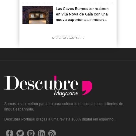
Las Caves Burmester reabren
en Vila Nova de Gaia con una
nueva experiencia inmersiva
ADVERTISEMENT
Enter ad code here
Somos o seu melhor parceiro para colocá-lo em contato com clientes de
língua espanhola.
Descubra Portugal graças a uma revista 100% digital em espanhol..