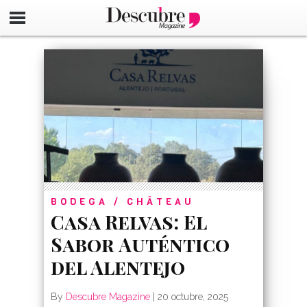
google-site-verification=_UCdsju0_s7tEFgjpjNYWdThIX7oT
BODEGA / CHÂTEAU
Casa Relvas: El
Sabor Auténtico
del Alentejo
By
Descubre Magazine
|
20 octubre, 2025