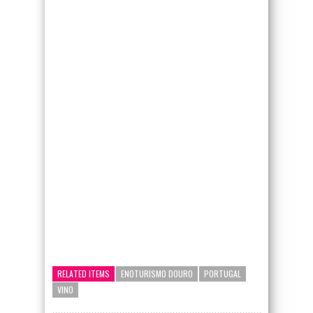
google-site-verification=_UCdsju0_s7tEFgjpjNYWdThIX7oTMt
RELATED ITEMS
ENOTURISMO DOURO
PORTUGAL
VINO