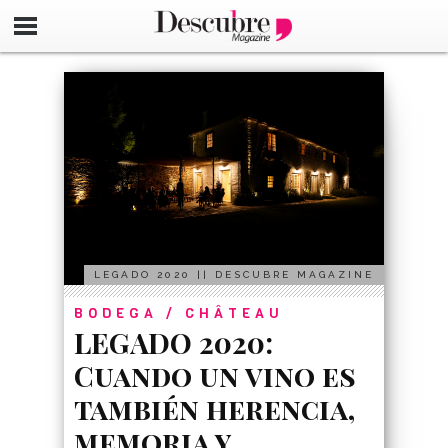
google-site-verification=_UCdsju0_s7tEFgjpjNYWdThIX7oT
LEGADO 2020 || DESCUBRE MAGAZINE
BODEGA / CHÂTEAU
LEGADO 2020:
Cuando un vino es
también herencia,
memoria y