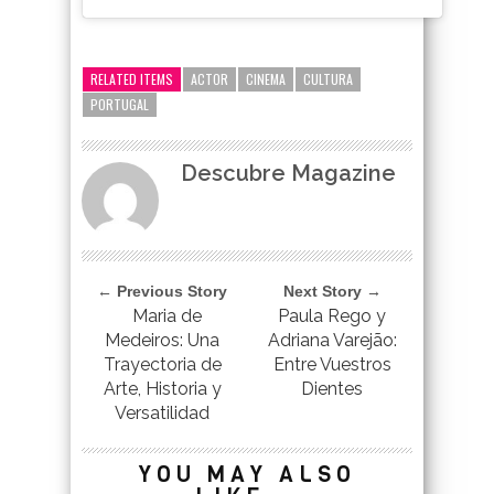
google-site-verification=_UCdsju0_s7tEFgjpjNYWdThIX7oTMt
RELATED ITEMS
ACTOR
CINEMA
CULTURA
PORTUGAL
Descubre Magazine
← Previous Story
Next Story →
Maria de
Paula Rego y
Medeiros: Una
Adriana Varejão:
Trayectoria de
Entre Vuestros
Arte, Historia y
Dientes
Versatilidad
YOU MAY ALSO