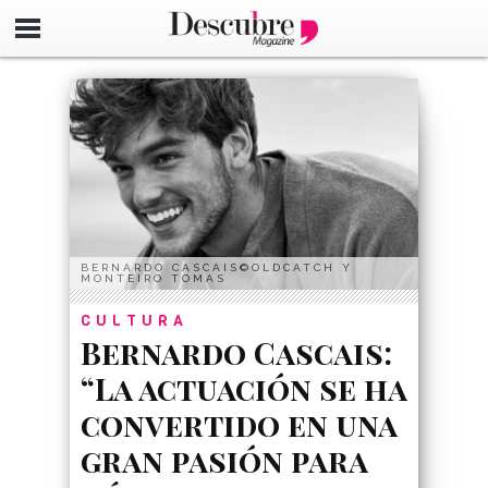
google-site-verification=_UCdsju0_s7tEFgjpjNYWdThIX7oT
BERNARDO CASCAIS©OLDCATCH Y
MONTEIRO TOMAS
CULTURA
Bernardo Cascais:
“La actuación se ha
convertido en una
gran pasión para