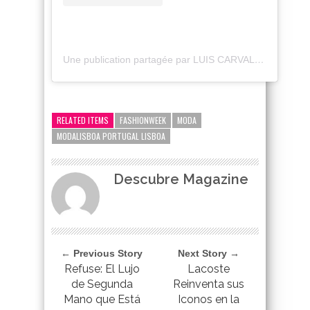
Une publication partagée par LUIS CARVALHO (@luiscarvalhoofficial)
google-site-verification=_UCdsju0_s7tEFgjpjNYWdThIX7oTMt
RELATED ITEMS
FASHIONWEEK
MODA
MODALISBOA PORTUGAL LISBOA
Descubre Magazine
← Previous Story
Next Story →
Refuse: El Lujo
Lacoste
de Segunda
Reinventa sus
Mano que Está
Iconos en la