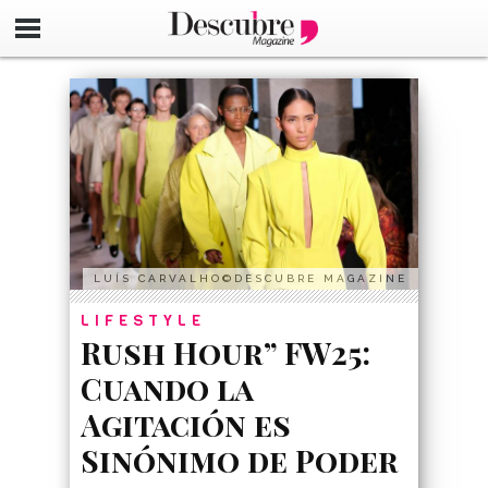
google-site-verification=_UCdsju0_s7tEFgjpjNYWdThIX7oT
LUÍS CARVALHO©DESCUBRE MAGAZINE
LIFESTYLE
Rush Hour” FW25:
Cuando la
Agitación es
Sinónimo de Poder