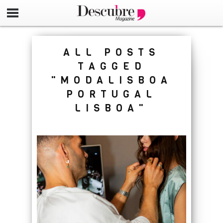
google-site-verification=_UCdsju0_s7tEFgjpjNYWdThIX7oT
ALL POSTS
TAGGED
"MODALISBOA
PORTUGAL
LISBOA"