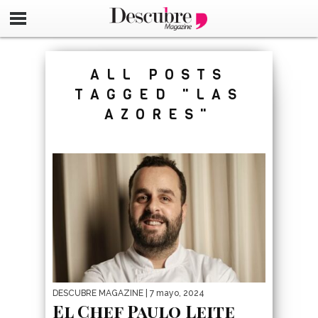
google-site-verification=_UCdsju0_s7tEFgjpjNYWdThIX7oT
ALL POSTS
TAGGED "LAS
AZORES"
DESCUBRE MAGAZINE
| 7 mayo, 2024
El Chef Paulo Leite