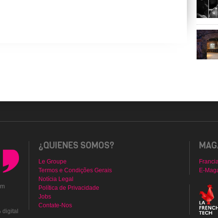
¿QUIENES SOMOS?
MAGA
Le Groupe
Franci
Termos e Condições Gerais
E-Mag
Notícia Legal
em
Política de Privacidade
Jobs
Contate-Nos
digital