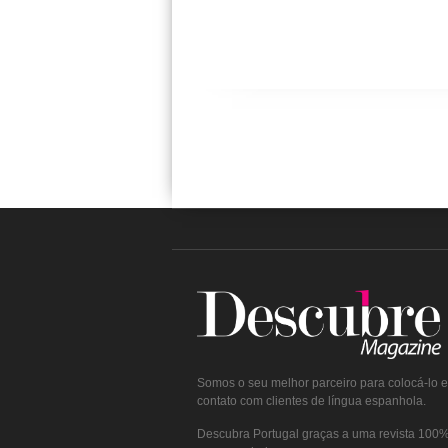
Somos o seu melhor parceiro para colocá-lo 
contato com clientes de língua espanhola.
Descubra Portugal graças a uma revista 100% 