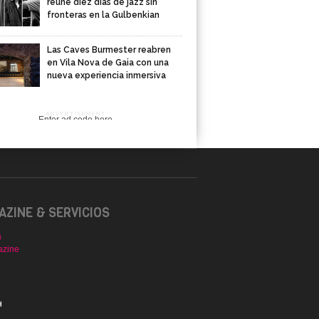
reúne diez días de jazz sin
fronteras en la Gulbenkian
Las Caves Burmester reabren
en Vila Nova de Gaia con una
nueva experiencia inmersiva
ADVERTISEMENT
Enter ad code here
ZINE & SERVICIOS
a
azine