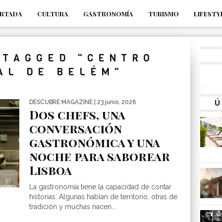
RTADA
CULTURA
GASTRONOMÍA
TURISMO
LIFESTY
_s7tEFgjpjNYWdThIX7oTMtHhdhYNQ_fdM4
 TAGGED "CENTRO
AL DE BELÉM"
Ú
DESCUBRE MAGAZINE
| 23 junio, 2026
Dos chefs, una
conversación
gastronómica y una
noche para saborear
Lisboa
La gastronomía tiene la capacidad de contar
historias. Algunas hablan de territorio, otras de
tradición y muchas nacen...