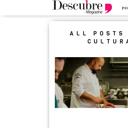
PO
google-site-verification=_UCdsju0
ALL POSTS
CULTUR