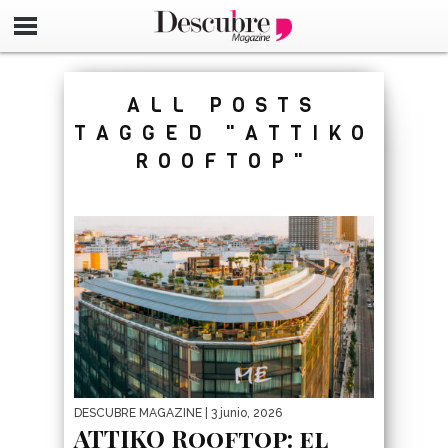
google-site-verification=_UCdsju0_s7tEFgjpjNYWdThIX7oT
ALL POSTS
TAGGED "ATTIKO
ROOFTOP"
DESCUBRE MAGAZINE
| 3 junio, 2026
ATTIKO Rooftop: el