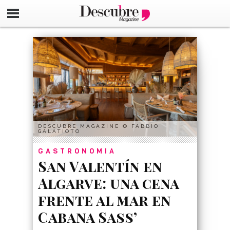
google-site-verification=_UCdsju0_s7tEFgjpjNYWdThIX7oT
DESCUBRE MAGAZINE © FABBIO
GALATIOTO
GASTRONOMIA
San Valentín en
Algarve: una cena
frente al mar en
Cabana Sass’