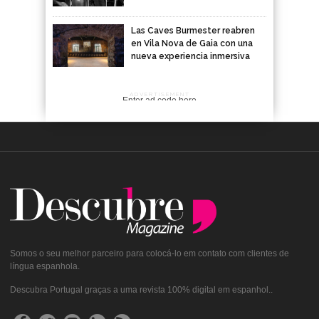
Las Caves Burmester reabren
en Vila Nova de Gaia con una
nueva experiencia inmersiva
ADVERTISEMENT
Enter ad code here
Somos o seu melhor parceiro para colocá-lo em contato com clientes de
língua espanhola.
Descubra Portugal graças a uma revista 100% digital em espanhol..