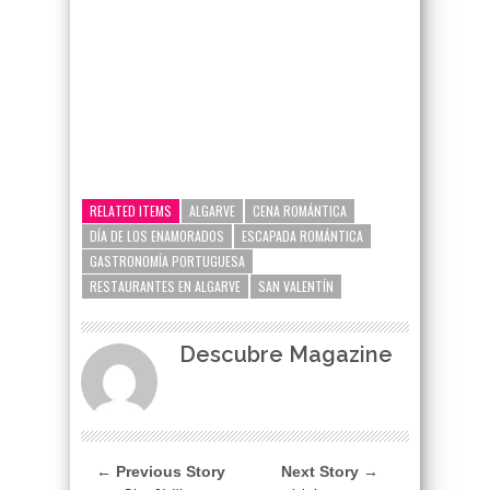
google-site-verification=_UCdsju0_s7tEFgjpjNYWdThIX7oTMt
RELATED ITEMS
ALGARVE
CENA ROMÁNTICA
DÍA DE LOS ENAMORADOS
ESCAPADA ROMÁNTICA
GASTRONOMÍA PORTUGUESA
RESTAURANTES EN ALGARVE
SAN VALENTÍN
Descubre Magazine
← Previous Story
Next Story →