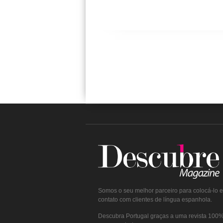
Somos o seu melhor parceiro para colocá-lo 
contato com clientes de língua espanhola.
Descubra Portugal graças a uma revista 100% 