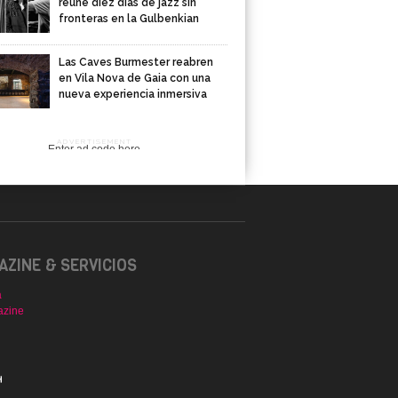
reúne diez días de jazz sin
fronteras en la Gulbenkian
Las Caves Burmester reabren
en Vila Nova de Gaia con una
nueva experiencia inmersiva
ADVERTISEMENT
Enter ad code here
ZINE & SERVICIOS
a
azine