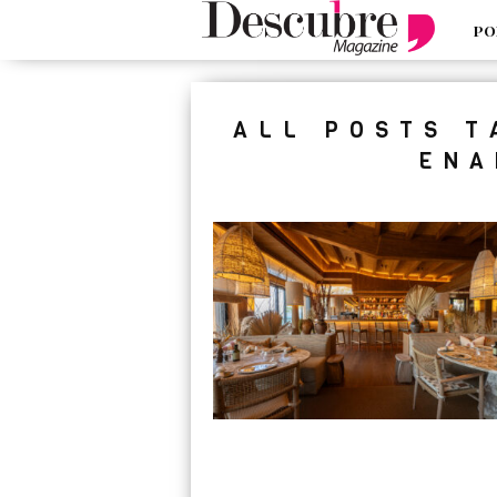
PO
google-site-verification=_UCdsju0
ALL POSTS T
ENA