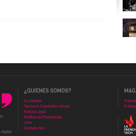
¿QUIENES SOMOS?
MAGA
Le Groupe
Franci
Termos e Condições Gerais
E-Mag
Notícia Legal
em
Política de Privacidade
Jobs
Contate-Nos
digital