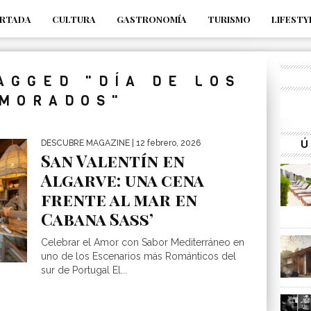
RTADA
CULTURA
GASTRONOMÍA
TURISMO
LIFESTY
_s7tEFgjpjNYWdThIX7oTMtHhdhYNQ_fdM4
AGGED "DÍA DE LOS
MORADOS"
Ú
DESCUBRE MAGAZINE
| 12 febrero, 2026
San Valentín en
Algarve: una cena
frente al mar en
Cabana Sass’
Celebrar el Amor con Sabor Mediterráneo en
uno de los Escenarios más Románticos del
sur de Portugal El...