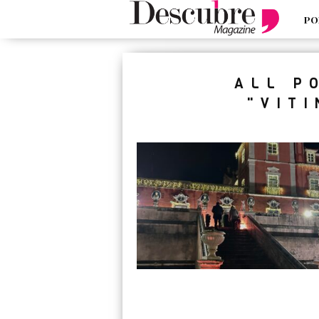
PO
google-site-verification=_UCdsju0
ALL P
"VIT