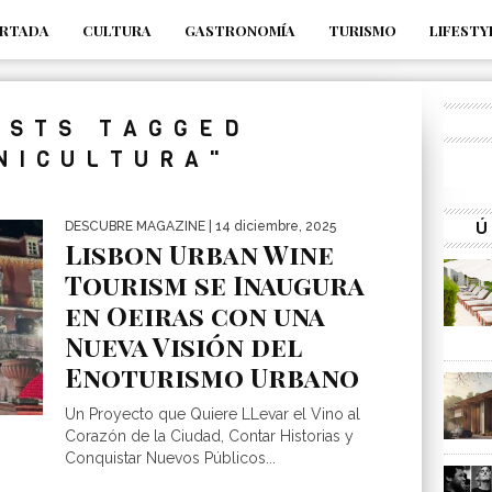
RTADA
CULTURA
GASTRONOMÍA
TURISMO
LIFESTY
_s7tEFgjpjNYWdThIX7oTMtHhdhYNQ_fdM4
OSTS TAGGED
INICULTURA"
Ú
DESCUBRE MAGAZINE
| 14 diciembre, 2025
Lisbon Urban Wine
Tourism se Inaugura
en Oeiras con una
Nueva Visión del
Enoturismo Urbano
Un Proyecto que Quiere LLevar el Vino al
Corazón de la Ciudad, Contar Historias y
Conquistar Nuevos Públicos...