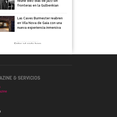
reúne diez días de jazz sin
fronteras en la Gulbenkian
Las Caves Burmester reabren
en Vila Nova de Gaia con una
nueva experiencia inmersiva
ADVERTISEMENT
Enter ad code here
ZINE & SERVICIOS
a
azine