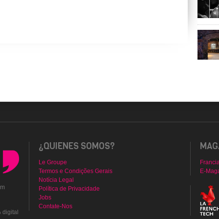
¿QUIENES SOMOS?
MAGA
Le Groupe
Franci
Termos e Condições Gerais
E-Mag
Notícia Legal
em
Política de Privacidade
Jobs
Contate-Nos
digital