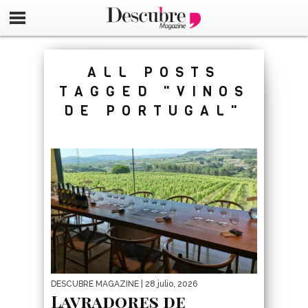
google-site-verification=_UCdsju0_s7tEFgjpjNYWdThIX7oT
ALL POSTS
TAGGED "VINOS
DE PORTUGAL"
DESCUBRE MAGAZINE
| 28 julio, 2026
Lavradores de