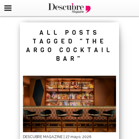
google-site-verification=_UCdsju0_s7tEFgjpjNYWdThIX7oT
ALL POSTS
TAGGED "THE
ARGO COCKTAIL
BAR"
DESCUBRE MAGAZINE
| 27 mayo, 2026