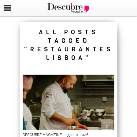
google-site-verification=_UCdsju0_s7tEFgjpjNYWdThIX7oT
ALL POSTS
TAGGED
"RESTAURANTES
LISBOA"
DESCUBRE MAGAZINE
| 23 junio, 2026