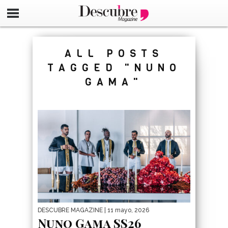
google-site-verification=_UCdsju0_s7tEFgjpjNYWdThIX7oT
ALL POSTS
TAGGED "NUNO
GAMA"
DESCUBRE MAGAZINE
| 11 mayo, 2026
Nuno Gama SS26