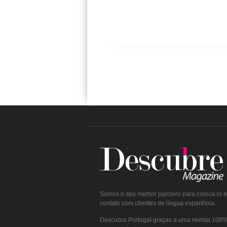
Somos o seu melhor parceiro para colocá-lo 
contato com clientes de língua espanhola.
Descubra Portugal graças a uma revista 100% 