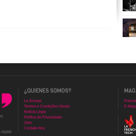
¿QUIENES SOMOS?
MAGA
Le Groupe
Franci
Termos e Condições Gerais
E-Mag
Notícia Legal
em
Política de Privacidade
Jobs
Contate-Nos
digital