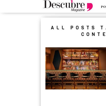
PO
google-site-verification=_UCdsju0
ALL POSTS 
CONT