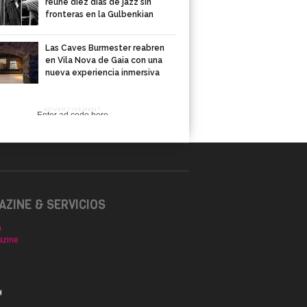
reúne diez días de jazz sin
fronteras en la Gulbenkian
Las Caves Burmester reabren
en Vila Nova de Gaia con una
nueva experiencia inmersiva
ADVERTISEMENT
Enter ad code here
ZINE & SERVICIOS
a
azine