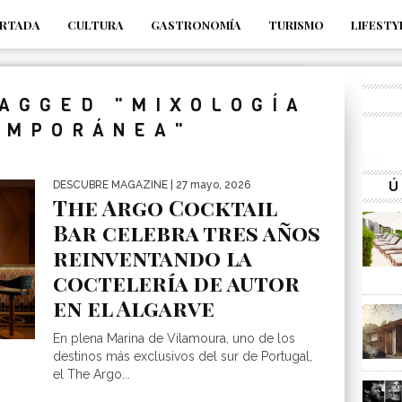
RTADA
CULTURA
GASTRONOMÍA
TURISMO
LIFESTY
_s7tEFgjpjNYWdThIX7oTMtHhdhYNQ_fdM4
TAGGED "MIXOLOGÍA
EMPORÁNEA"
Ú
DESCUBRE MAGAZINE
| 27 mayo, 2026
The Argo Cocktail
Bar celebra tres años
reinventando la
coctelería de autor
en el Algarve
En plena Marina de Vilamoura, uno de los
destinos más exclusivos del sur de Portugal,
el The Argo...