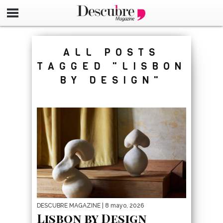
google-site-verification=_UCdsju0_s7tEFgjpjNYWdThIX7oT
ALL POSTS
TAGGED "LISBON
BY DESIGN"
DESCUBRE MAGAZINE
| 8 mayo, 2026
Lisbon by Design