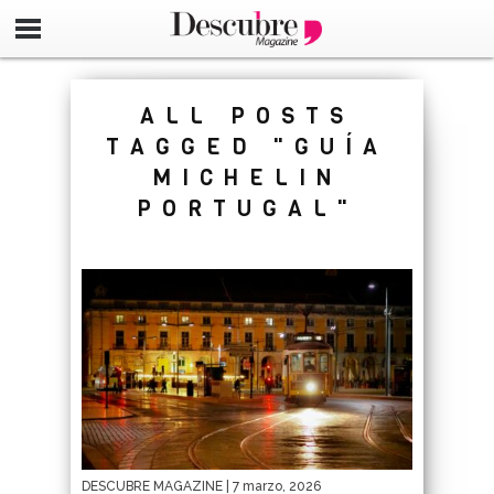
google-site-verification=_UCdsju0_s7tEFgjpjNYWdThIX7oT
ALL POSTS
TAGGED "GUÍA
MICHELIN
PORTUGAL"
DESCUBRE MAGAZINE
| 7 marzo, 2026